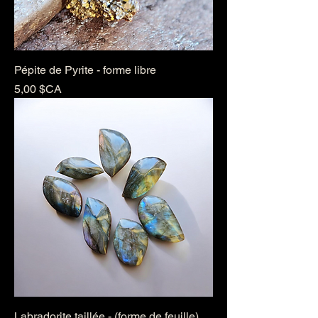
Pépite de Pyrite - forme libre
Prix
5,00 $CA
Labradorite taillée - (forme de feuille)