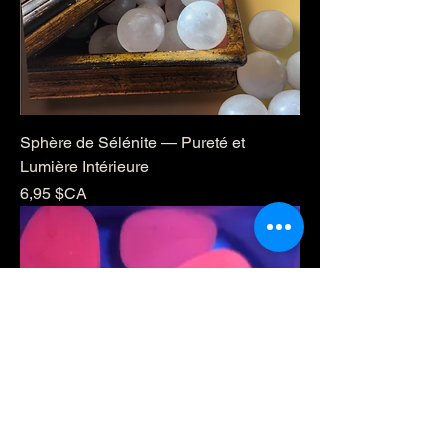
Sphère de Sélénite — Pureté et
Lumière Intérieure
Prix
6,95 $CA