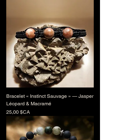
Bracelet « Instinct Sauvage » — Jasper
Léopard & Macramé
Prix
25,00 $CA