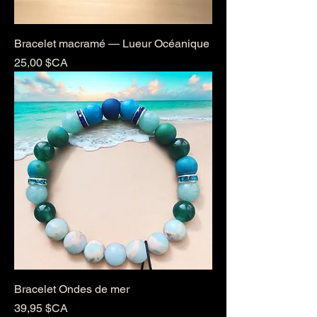
Bracelet macramé — Lueur Océanique
Prix
25,00 $CA
Bracelet Ondes de mer
Prix
39,95 $CA