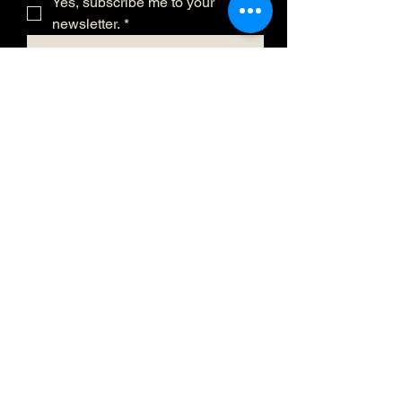
Yes, subscribe me to your 
newsletter.
*
Submit
(873) 481-0236
info@eclatmystique.
ca
Lost River, QC J8G 2T1, Canada