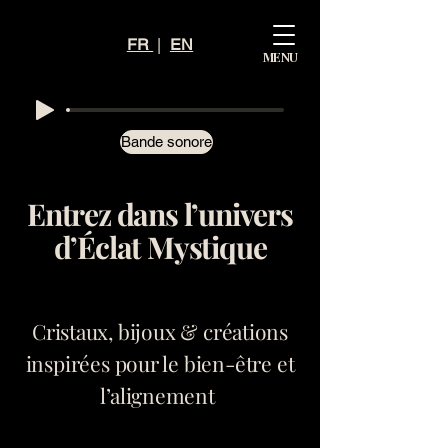
Mystiq
FR
|
EN
MENU
ue
Éclat
Bande sonore
Entrez dans l’univers
d’Éclat Mystique
Cristaux, bijoux & créations
inspirées pour le bien-être et
l’alignement