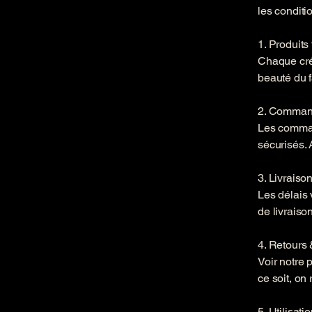
les conditi
1. Produits 
Chaque créa
beauté du f
2. Command
Les comman
sécurisés. 
3. Livraison
Les délais 
de livraison
4. Retours
Voir notre 
ce soit, on 
5. Utilisati