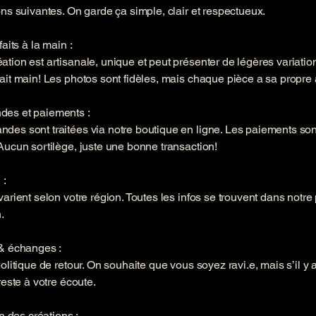
ons suivantes. On garde ça simple, clair et respectueux.
faits à la main :
tion est artisanale, unique et peut présenter de légères variation
ait main! Les photos sont fidèles, mais chaque pièce a sa propre
es et paiements :
des sont traitées via notre boutique en ligne. Les paiements son
Aucun sortilège, juste une bonne transaction!
 :
varient selon votre région. Toutes les infos se trouvent dans notre 
.
 & échanges :
politique de retour. On souhaite que vous soyez ravi.e, mais s’il y
reste à votre écoute.
on des créations :