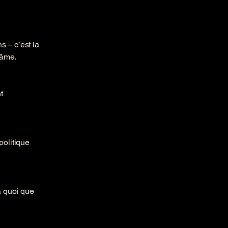
s – c’est la
 âme.
t
politique
 a quoi que