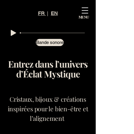
Mystiq
FR
|
EN
MENU
ue
Éclat
Bande sonore
Entrez dans l’univers
d’Éclat Mystique
Cristaux, bijoux & créations
inspirées pour le bien-être et
l’alignement