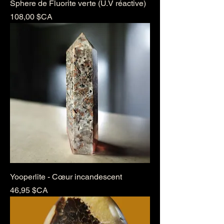
Sphere de Fluorite verte (U.V réactive)
Prix
108,00 $CA
Yooperlite - Cœur incandescent
Prix
46,95 $CA