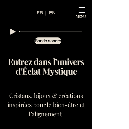
Mystiq
FR
|
EN
MENU
ue
Éclat
Bande sonore
Entrez dans l’univers
d’Éclat Mystique
Cristaux, bijoux & créations
inspirées pour le bien-être et
l’alignement