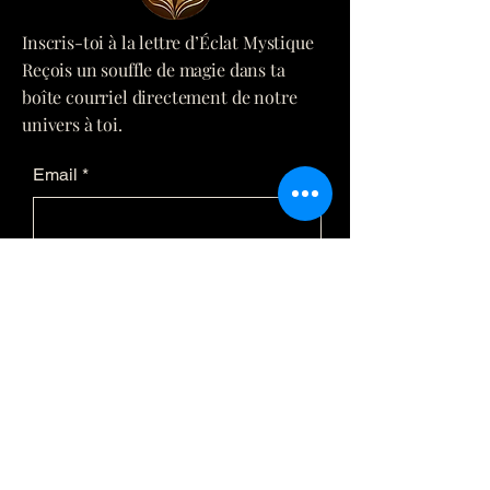
Inscris-toi à la lettre d’Éclat Mystique
Reçois un souffle de magie dans ta
boîte courriel directement de notre
univers à toi.
Email
*
Yes, subscribe me to your 
newsletter.
*
Submit
(873) 481-0236