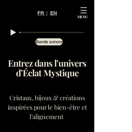
Mystiq
FR
|
EN
MENU
ue
Éclat
Bande sonore
Entrez dans l’univers
d’Éclat Mystique
Cristaux, bijoux & créations
inspirées pour le bien-être et
l’alignement