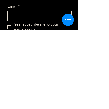
Email
*
Yes, subscribe me to your 
newsletter.
*
Submit
(873) 481-0236
info@eclatmystique.
ca
Lost River, QC J8G 2T1, Canada