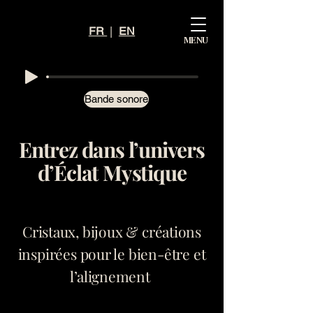
Mystiq
FR
|
EN
MENU
ue
Éclat
Bande sonore
Entrez dans l’univers
d’Éclat Mystique
Cristaux, bijoux & créations
inspirées pour le bien-être et
l’alignement