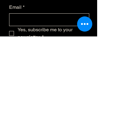
Email
*
Yes, subscribe me to your 
newsletter.
*
Submit
(873) 481-0236
info@eclatmystique.
ca
Lost River, QC J8G 2T1, Canada