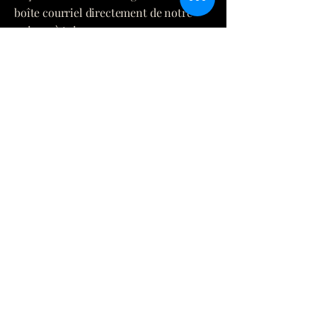
boîte courriel directement de notre
univers à toi.
Email
*
Yes, subscribe me to your 
newsletter.
*
Submit
(873) 481-0236
info@eclatmystique.
ca
Lost River, QC J8G 2T1, Canada