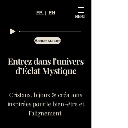
Mystiq
FR
|
EN
MENU
ue
Éclat
Bande sonore
Entrez dans l’univers
d’Éclat Mystique
Cristaux, bijoux & créations
inspirées pour le bien-être et
l’alignement