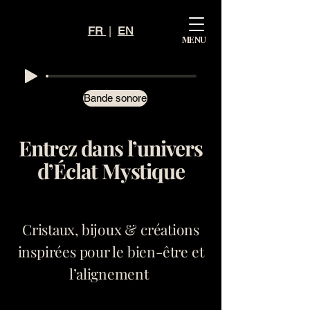
Mystiq
FR
|
EN
MENU
ue
Éclat
Bande sonore
Entrez dans l’univers
d’Éclat Mystique
Cristaux, bijoux & créations
inspirées pour le bien-être et
l’alignement