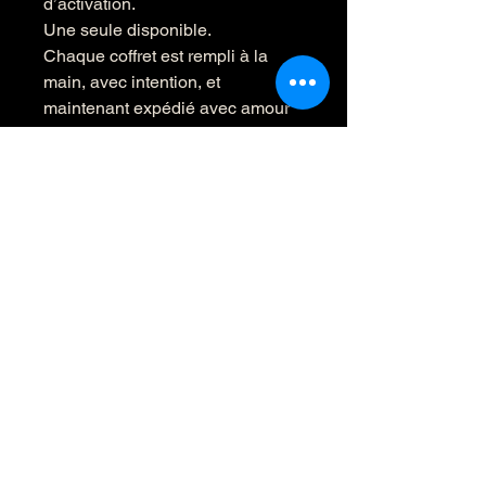
d’activation.
Une seule disponible.
Chaque coffret est rempli à la
main, avec intention, et
maintenant expédié avec amour
Inscris-toi à la lettre d’Éclat Mystique
Reçois un souffle de magie dans ta
boîte courriel directement de notre
univers à toi.
Email
*