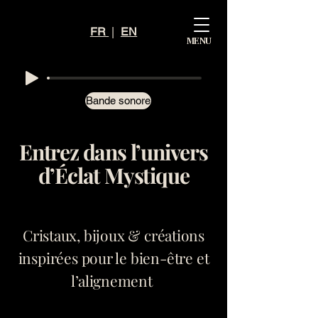
Mystiq
FR
|
EN
MENU
ue
Éclat
Bande sonore
Entrez dans l’univers
d’Éclat Mystique
Cristaux, bijoux & créations
inspirées pour le bien-être et
l’alignement