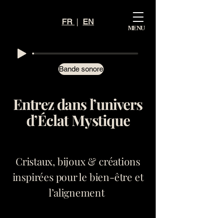
Mystiq
FR
|
EN
MENU
ue
Éclat
Bande sonore
Entrez dans l’univers
d’Éclat Mystique
Cristaux, bijoux & créations
inspirées pour le bien-être et
l’alignement