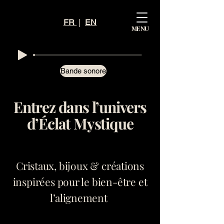
Mystiq
FR
|
EN
MENU
ue
Éclat
Bande sonore
Entrez dans l’univers
d’Éclat Mystique
Cristaux, bijoux & créations
inspirées pour le bien-être et
l’alignement