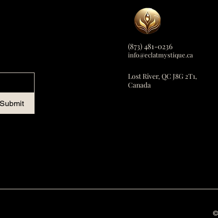
(873) 481-0236
info@eclatmystique.
ca
Lost River, QC J8G 2T1,
Canada
Submit
©