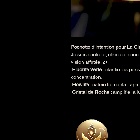
Pochette d'intention pour La Cl
Je suis centré.e, clair.e et con
vision affûtée. 🌿
Fluorite Verte
: clarifie les pen
concentration.
Howlite
: calme le mental, apai
Cristal de Roche
: amplifie la l