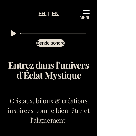
Mystiq
FR
|
EN
MENU
ue
Éclat
Bande sonore
Entrez dans l’univers
d’Éclat Mystique
Cristaux, bijoux & créations
inspirées pour le bien-être et
l’alignement