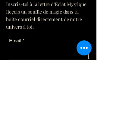
Inscris-toi à la lettre d’Éclat Mystique
Reçois un souffle de magie dans ta
boîte courriel directement de notre
univers à toi.
Email
*
Yes, subscribe me to your 
newsletter.
*
Submit
(873) 481-0236
info@eclatmystique.
ca