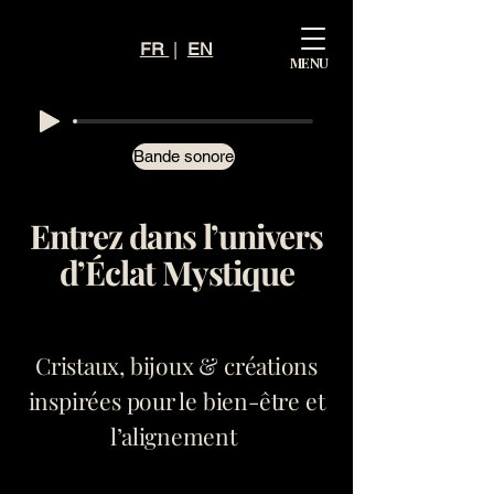
Mystiq
FR
|
EN
MENU
ue
Éclat
Bande sonore
Entrez dans l’univers
d’Éclat Mystique
Cristaux, bijoux & créations
inspirées pour le bien-être et
l’alignement