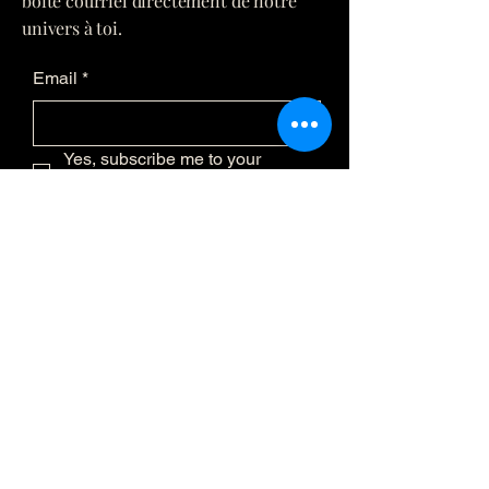
boîte courriel directement de notre
univers à toi.
Email
*
Yes, subscribe me to your 
newsletter.
*
Submit
(873) 481-0236
info@eclatmystique.
ca
Lost River, QC J8G 2T1, Canada