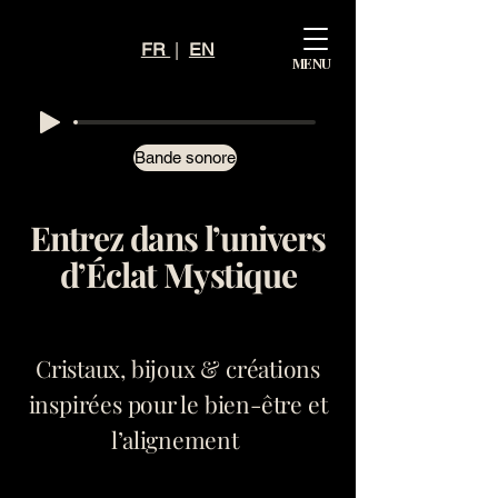
Mystiq
FR
|
EN
MENU
ue
Éclat
Bande sonore
Entrez dans l’univers
d’Éclat Mystique
Cristaux, bijoux & créations
inspirées pour le bien-être et
l’alignement