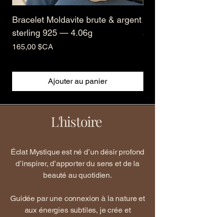
Bracelet Moldavite brute & argent
Pendentif Moldavit
sterling 925 — 4.06g
argent sterling 92
Prix
Prix
165,00 $CA
160,00 $CA
Ajouter au panier
L'histoire
Éclat Mystique est né d’un désir profond
d’inspirer, d’apporter du sens et de la
beauté au quotidien.
Guidée par une connexion à la nature et
aux énergies subtiles, je crée et