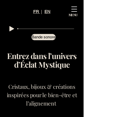
Mystiq
FR
|
EN
MENU
ue
Éclat
Bande sonore
Entrez dans l’univers
d’Éclat Mystique
Cristaux, bijoux & créations
inspirées pour le bien-être et
l’alignement